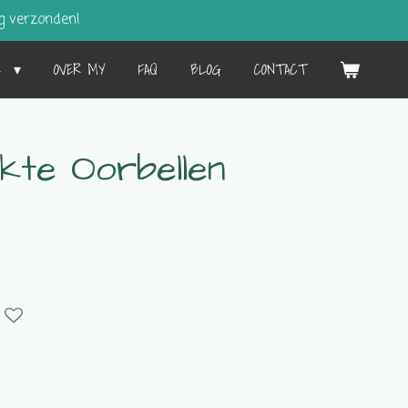
g verzonden!
L
OVER MY
FAQ
BLOG
CONTACT
kte Oorbellen