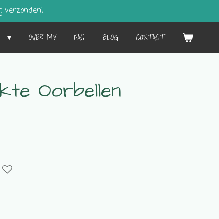
g verzonden!
L
OVER MY
FAQ
BLOG
CONTACT
kte Oorbellen