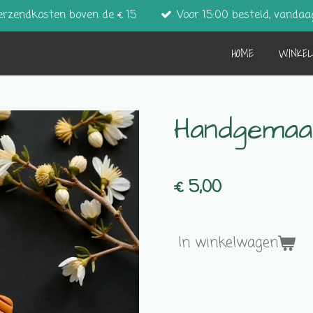
erzendkosten boven de € 15
Voor 15:00 besteld, vandaa
HOME
WINKE
Handgemaa
€ 5,00
In winkelwagen